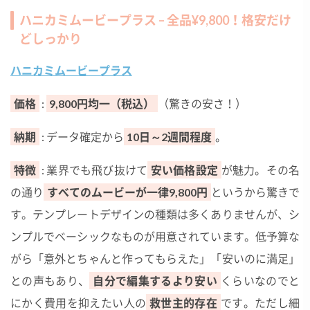
ハニカミムービープラス – 全品¥9,800！格安だけ
どしっかり
ハニカミムービープラス
価格
:
9,800円均一（税込）
（驚きの安さ！）
納期
: データ確定から
10日～2週間程度
。
特徴
: 業界でも飛び抜けて
安い価格設定
が魅力。その名
の通り
すべてのムービーが一律9,800円
というから驚きで
す。テンプレートデザインの種類は多くありませんが、シ
ンプルでベーシックなものが用意されています。低予算な
がら「意外とちゃんと作ってもらえた」「安いのに満足」
との声もあり、
自分で編集するより安い
くらいなのでと
にかく費用を抑えたい人の
救世主的存在
です。ただし細