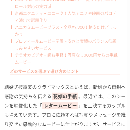
ロール対応の実力派
京都エタニティ – ユニーク！人気アニメや映画のパロデ
ィ演出で話題作り
ハニカミムービープラス – 全品¥9,800！格安だけどしっ
かり
プロフィールムービー学園 – 安さと実績のバランス◎親
しみやすいサービス
テラオカビデオ – 超お手軽！写真なし3000円からの手紙
ムービー
どのサービスを選ぶ？選び方のヒント
結婚式披露宴のクライマックスといえば、新婦から両親へ
感謝の気持ちを伝える
花嫁の手紙
。最近では、このシー
ンを映像化した「
レタームービー
」を上映するカップル
も増えています。プロに依頼すれば写真やメッセージを織
り交ぜた感動的なムービーに仕上がりますが、サービスに