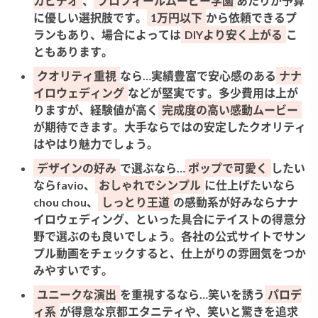
カビデオ
、
プロフィールムービー学園
あたりが予算
に優しい選択肢です。
1万円以下
から依頼できるプ
ランもあり、場合によっては
DIYより安く上がる
こ
ともあります。
クオリティ重視
なら…実績豊富で安心感のある
ナナ
イロウェディング
などが堅実です。多少費用は上が
りますが、経験値が高く
完成度の高い感動ムービー
が期待できます。大手ならではの安定したクオリティ
はやはり魅力でしょう。
デザインの好み
で選ぶなら…
ポップで可愛く
したい
ならfavio、
おしゃれでシンプル
に仕上げたいなら
chou chou、
しっとり王道
の感動系が好みならナナ
イロウェディング、といった具合にテイストの得意分
野で選ぶのも良いでしょう。各社の公式サイトでサン
プル動画をチェックすると、仕上がりの雰囲気をつか
みやすいです。
ユニークな演出
を重視するなら…笑いを誘う
パロデ
ィ系
が得意な京都エタニティや、笑いと驚きを追求