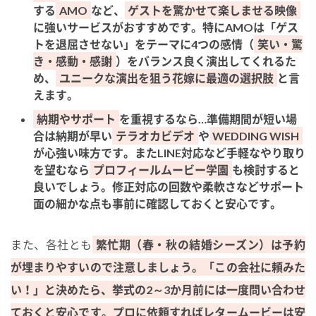
する
AMO
など、
ゲストを驚かせて楽しませる映像
に強いサービスがおすすめです。特にAMOは「ゲス
トを退屈させない」をテーマに4つの感情（
笑い・驚
き・感動・感謝
）をバランス良く演出してくれるた
め、
ユニークな演出を狙う花嫁に最適の選択肢
と言
えます。
納期やサポート
を重視するなら…準備期間が短い場
合は納期が早い
テラオカビデオ
や
WEDDING WISH
が心強い味方です。またLINE対応など手軽なやり取り
を望むなら
プロフィールムービー学園
も検討すると
良いでしょう。修正対応の回数や柔軟さなどサポート
面の細かな点も事前に確認しておくと安心です。
また、各社とも
繁忙期（春・秋の結婚シーズン）は予約
が埋まりやすいので注意しましょう。「この会社に頼みた
い！」と決めたら、挙式の2～3か月前には一度問い合わせ
ておくと安心です。プロに依頼すればレタームービーは安