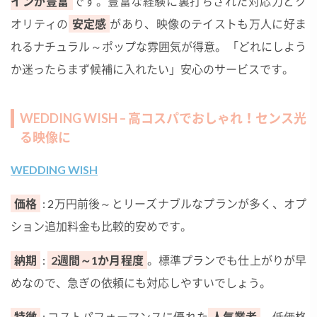
インが豊富
です。豊富な経験に裏打ちされた対応力とク
オリティの
安定感
があり、映像のテイストも万人に好ま
れるナチュラル～ポップな雰囲気が得意。「どれにしよう
か迷ったらまず候補に入れたい」安心のサービスです。
WEDDING WISH – 高コスパでおしゃれ！センス光
る映像に
WEDDING WISH
価格
: 2万円前後～とリーズナブルなプランが多く、オプ
ション追加料金も比較的安めです。
納期
:
2週間～1か月程度
。標準プランでも仕上がりが早
めなので、急ぎの依頼にも対応しやすいでしょう。
特徴
: コストパフォーマンスに優れた
人気業者
。低価格