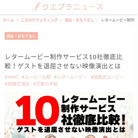
ホーム
こだわりウェディング
演出・おもてなし
レタームービー制作サ
演出・おもてなし
レタームービー制作サービス10社徹底比
較！ゲストを退屈させない映像演出とは
AMO
ムービー比較
レタームービー
結婚式ムービー
結婚式演出
花嫁の手紙