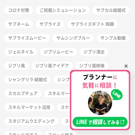
コロナ対策
ご祝儀シミュレーション
サブカル結婚式
サブネーム
サプライズ
サプライズギフト 両親
サプライズムービー
サムシングブルー
サンプル動画
ジェルネイル
ジブリムービー
ジブリ演出
×
ジブリ風
ジブリ風アイデア
ジブリ風映像
シャングリラ 結婚式
シンプル
スイートテン
スカルプチュア
スキルマーケット
スキルマーケット活用
スケジュール
スタジアムウエディング
スタジオ撮影
ステイホーム
ステンドグラス
スピード納品