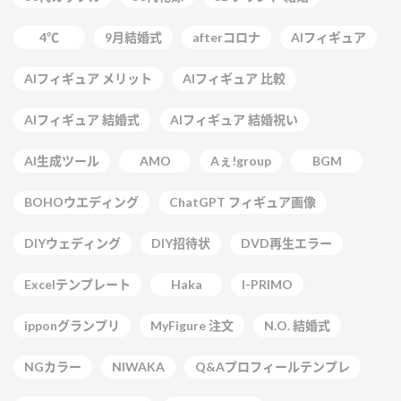
4℃
9月結婚式
afterコロナ
AIフィギュア
AIフィギュア メリット
AIフィギュア 比較
AIフィギュア 結婚式
AIフィギュア 結婚祝い
AI生成ツール
AMO
Aぇ!group
BGM
BOHOウエディング
ChatGPT フィギュア画像
DIYウェディング
DIY招待状
DVD再生エラー
Excelテンプレート
Haka
I-PRIMO
ipponグランプリ
MyFigure 注文
N.O. 結婚式
NGカラー
NIWAKA
Q&Aプロフィールテンプレ