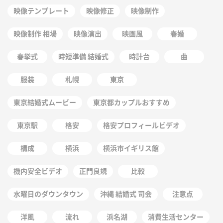
映像テンプレート
映像修正
映像制作
映像制作 相場
映像演出
映画風
春婚
春挙式
時短準備 結婚式
時計台
曲
服装
札幌
東京
東京結婚式ムービー
東京都カップルおすすめ
東京駅
格安
格安プロフィールビデオ
構成
横浜
横浜市イギリス館
機内安全ビデオ
正門良規
比較
水曜日のダウンタウン
沖縄 結婚式 司会
注意点
洋風
流れ
浜名湖
消費生活センター