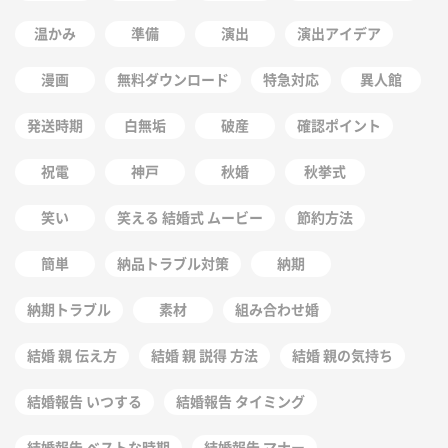
温かみ
準備
演出
演出アイデア
漫画
無料ダウンロード
特急対応
異人館
発送時期
白無垢
破産
確認ポイント
祝電
神戸
秋婚
秋挙式
笑い
笑える 結婚式 ムービー
節約方法
簡単
納品トラブル対策
納期
納期トラブル
素材
組み合わせ婚
結婚 親 伝え方
結婚 親 説得 方法
結婚 親の気持ち
結婚報告 いつする
結婚報告 タイミング
結婚報告 ベストな時期
結婚報告 マナー