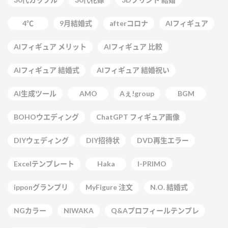
4℃
9月結婚式
afterコロナ
AIフィギュア
AIフィギュア メリット
AIフィギュア 比較
AIフィギュア 結婚式
AIフィギュア 結婚祝い
AI生成ツール
AMO
Aぇ!group
BGM
BOHOウエディング
ChatGPT フィギュア画像
DIYウェディング
DIY招待状
DVD再生エラー
Excelテンプレート
Haka
I-PRIMO
ipponグランプリ
MyFigure 注文
N.O. 結婚式
NGカラー
NIWAKA
Q&Aプロフィールテンプレ