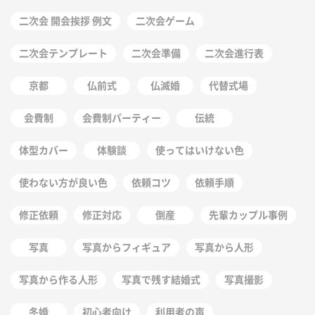
二次会 開会挨拶 例文
二次会ゲーム
二次会テンプレート
二次会準備
二次会進行表
京都
仏前式
仏滅婚
代替式場
会費制
会費制パーティー
伝統
体型カバー
体験談
使ってはいけない色
使わない方が良い色
依頼コツ
依頼手順
修正依頼
修正対応
倒産
先輩カップル事例
写真
写真からフィギュア
写真から人形
写真から作る人形
写真で残す結婚式
写真撮影
冬婚
初心者向け
利用者の声