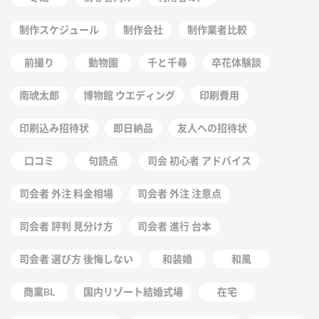
制作スケジュール
制作会社
制作業者比較
前撮り
動物園
千と千尋
卒花体験談
南琥太郎
博物館 ウエディング
印刷費用
印刷込み招待状
即日納品
友人への招待状
口コミ
句読点
司会 初心者 アドバイス
司会者 外注 料金相場
司会者 外注 注意点
司会者 評判 見分け方
司会者 進行 台本
司会者 選び方 後悔しない
和装婚
和風
商業BL
国内リゾート結婚式場
在宅