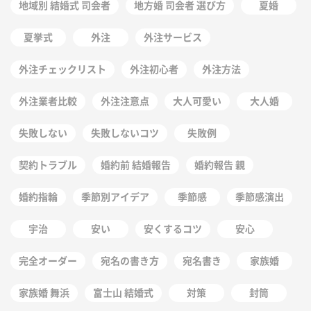
地域別 結婚式 司会者
地方婚 司会者 選び方
夏婚
夏挙式
外注
外注サービス
外注チェックリスト
外注初心者
外注方法
外注業者比較
外注注意点
大人可愛い
大人婚
失敗しない
失敗しないコツ
失敗例
契約トラブル
婚約前 結婚報告
婚約報告 親
婚約指輪
季節別アイデア
季節感
季節感演出
宇治
安い
安くするコツ
安心
完全オーダー
宛名の書き方
宛名書き
家族婚
家族婚 舞浜
富士山 結婚式
対策
封筒