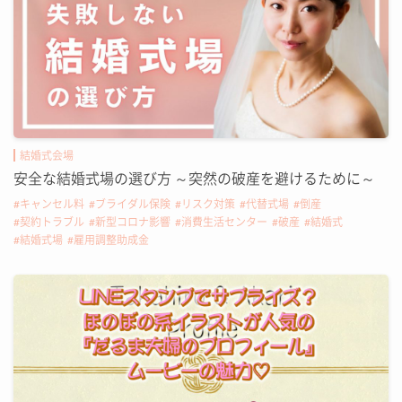
結婚式会場
安全な結婚式場の選び方 ～突然の破産を避けるために～
キャンセル料
ブライダル保険
リスク対策
代替式場
倒産
契約トラブル
新型コロナ影響
消費生活センター
破産
結婚式
結婚式場
雇用調整助成金