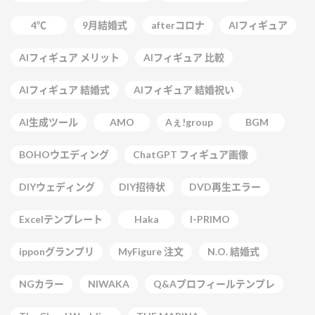
4℃
9月結婚式
afterコロナ
AIフィギュア
AIフィギュア メリット
AIフィギュア 比較
AIフィギュア 結婚式
AIフィギュア 結婚祝い
AI生成ツール
AMO
Aぇ!group
BGM
BOHOウエディング
ChatGPT フィギュア画像
DIYウェディング
DIY招待状
DVD再生エラー
Excelテンプレート
Haka
I-PRIMO
ipponグランプリ
MyFigure 注文
N.O. 結婚式
NGカラー
NIWAKA
Q&Aプロフィールテンプレ