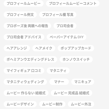
プロフィールムービー
プロフィールムービーコメント
プロフィール例文
プロフィール欄 写真
プロポーズ後 両親への報告
プロ司会者
プロ司会者 アドバイス
ペーパーアイテム DIY
ヘアアレンジ
ヘアメイク
ポップアップカード
ボヘミアンウエディングドレス
ホンノウスイッチ
マイフィギュア 口コミ
マタニティ
マタニティウェディング
マナー
マニキュア
ムービー 作らない 結婚式
ムービー 完成品 結婚式
ムービーデザイン
ムービー制作
ムービー外注