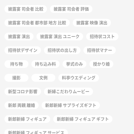
披露宴 司会者 比較
披露宴 司会者 評価
披露宴 司会者 都市部 地方 比較
披露宴 映像 演出
披露宴 演出
披露宴 演出 ユニーク
招待状コスト
招待状デザイン
招待状の出し方
招待状マナー
持ち物
持ち込み料
挙式のみ
授かり婚
撮影
文例
料亭ウエディング
新型コロナ影響
新婦こだわりムービー
新郎 両親 離婚
新郎新婦 サプライズギフト
新郎新婦 フィギュア
新郎新婦 フィギュア ギフト
新郎新婦 フィギュア サービス