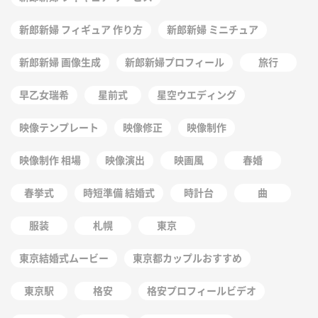
新郎新婦 フィギュア 作り方
新郎新婦 ミニチュア
新郎新婦 画像生成
新郎新婦プロフィール
旅行
早乙女瑞希
星前式
星空ウエディング
映像テンプレート
映像修正
映像制作
映像制作 相場
映像演出
映画風
春婚
春挙式
時短準備 結婚式
時計台
曲
服装
札幌
東京
東京結婚式ムービー
東京都カップルおすすめ
東京駅
格安
格安プロフィールビデオ