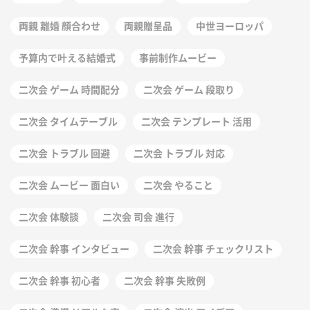
両親 離婚 顔合わせ
両親贈呈品
中世ヨーロッパ
予算内で叶える結婚式
事前制作ムービー
二次会 ゲーム 時間配分
二次会 ゲーム 段取り
二次会 タイムテーブル
二次会 テンプレート 活用
二次会 トラブル 回避
二次会 トラブル 対応
二次会 ムービー 面白い
二次会 やること
二次会 体験談
二次会 司会 進行
二次会 幹事 インタビュー
二次会 幹事 チェックリスト
二次会 幹事 初心者
二次会 幹事 失敗例