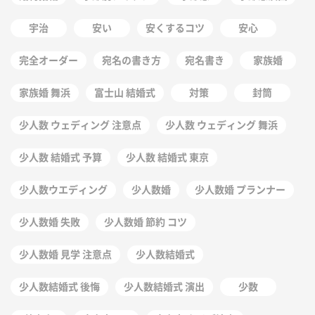
宇治
安い
安くするコツ
安心
完全オーダー
宛名の書き方
宛名書き
家族婚
家族婚 舞浜
富士山 結婚式
対策
封筒
少人数 ウェディング 注意点
少人数 ウェディング 舞浜
少人数 結婚式 予算
少人数 結婚式 東京
少人数ウエディング
少人数婚
少人数婚 プランナー
少人数婚 失敗
少人数婚 節約 コツ
少人数婚 見学 注意点
少人数結婚式
少人数結婚式 後悔
少人数結婚式 演出
少数