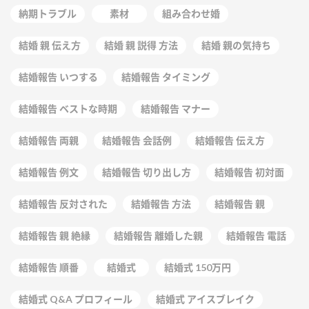
納期トラブル
素材
組み合わせ婚
結婚 親 伝え方
結婚 親 説得 方法
結婚 親の気持ち
結婚報告 いつする
結婚報告 タイミング
結婚報告 ベストな時期
結婚報告 マナー
結婚報告 両親
結婚報告 会話例
結婚報告 伝え方
結婚報告 例文
結婚報告 切り出し方
結婚報告 初対面
結婚報告 反対された
結婚報告 方法
結婚報告 親
結婚報告 親 絶縁
結婚報告 離婚した親
結婚報告 電話
結婚報告 順番
結婚式
結婚式 150万円
結婚式 Q&A プロフィール
結婚式 アイスブレイク