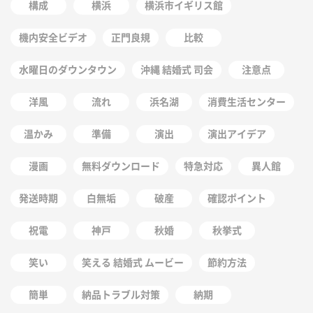
構成
横浜
横浜市イギリス館
機内安全ビデオ
正門良規
比較
水曜日のダウンタウン
沖縄 結婚式 司会
注意点
洋風
流れ
浜名湖
消費生活センター
温かみ
準備
演出
演出アイデア
漫画
無料ダウンロード
特急対応
異人館
発送時期
白無垢
破産
確認ポイント
祝電
神戸
秋婚
秋挙式
笑い
笑える 結婚式 ムービー
節約方法
簡単
納品トラブル対策
納期