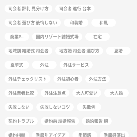
司会者 評判 見分け方
司会者 進行 台本
司会者 選び方 後悔しない
和装婚
和風
商業BL
国内リゾート結婚式場
在宅
地域別 結婚式 司会者
地方婚 司会者 選び方
夏婚
夏挙式
外注
外注サービス
外注チェックリスト
外注初心者
外注方法
外注業者比較
外注注意点
大人可愛い
大人婚
失敗しない
失敗しないコツ
失敗例
契約トラブル
婚約前 結婚報告
婚約報告 親
婚約指輪
季節別アイデア
季節感
季節感演出