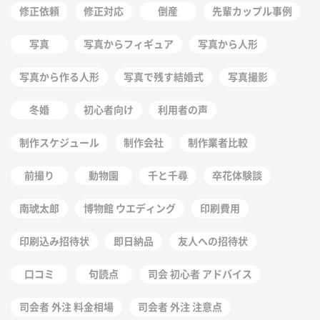
修正依頼
修正対応
倒産
先輩カップル事例
写真
写真からフィギュア
写真から人形
写真から作る人形
写真で残す結婚式
写真撮影
冬婚
初心者向け
利用者の声
制作スケジュール
制作会社
制作業者比較
前撮り
動物園
千と千尋
卒花体験談
南琥太郎
博物館 ウエディング
印刷費用
印刷込み招待状
即日納品
友人への招待状
口コミ
句読点
司会 初心者 アドバイス
司会者 外注 料金相場
司会者 外注 注意点