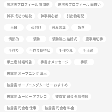
席次表プロフィール 質問例
席次表プロフィール 面白い
幹事 成功の秘訣
幹事初心者
引出物宅配
当日
心付け
忌み言葉
急ぎ
情熱的
感動
感動演出 結婚式
慶事用切手
手作り
手作り招待状
手作り風
手土産
手土産 結婚報告
手書きメッセージ
手順
披露宴 オープニング 演出
披露宴 オープニングムービー おすすめ
披露宴 ムービー アフレコ
披露宴 司会 外部依頼
披露宴 司会者 仕事
披露宴 司会者 料金