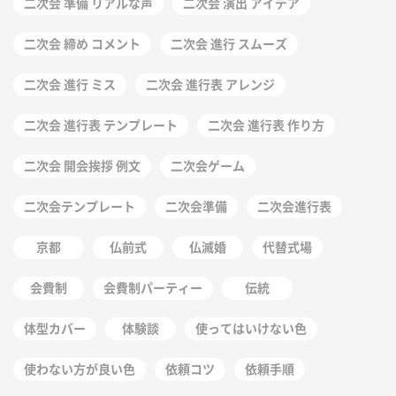
二次会 準備 リアルな声
二次会 演出 アイデア
二次会 締め コメント
二次会 進行 スムーズ
二次会 進行 ミス
二次会 進行表 アレンジ
二次会 進行表 テンプレート
二次会 進行表 作り方
二次会 開会挨拶 例文
二次会ゲーム
二次会テンプレート
二次会準備
二次会進行表
京都
仏前式
仏滅婚
代替式場
会費制
会費制パーティー
伝統
体型カバー
体験談
使ってはいけない色
使わない方が良い色
依頼コツ
依頼手順