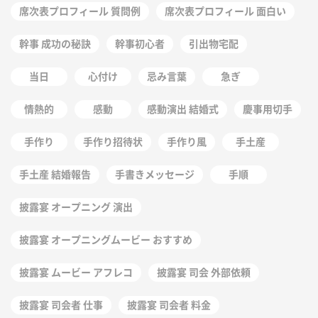
席次表プロフィール 質問例
席次表プロフィール 面白い
幹事 成功の秘訣
幹事初心者
引出物宅配
当日
心付け
忌み言葉
急ぎ
情熱的
感動
感動演出 結婚式
慶事用切手
手作り
手作り招待状
手作り風
手土産
手土産 結婚報告
手書きメッセージ
手順
披露宴 オープニング 演出
披露宴 オープニングムービー おすすめ
披露宴 ムービー アフレコ
披露宴 司会 外部依頼
披露宴 司会者 仕事
披露宴 司会者 料金