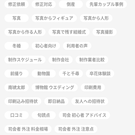
修正依頼
修正対応
倒産
先輩カップル事例
写真
写真からフィギュア
写真から人形
写真から作る人形
写真で残す結婚式
写真撮影
冬婚
初心者向け
利用者の声
制作スケジュール
制作会社
制作業者比較
前撮り
動物園
千と千尋
卒花体験談
南琥太郎
博物館 ウエディング
印刷費用
印刷込み招待状
即日納品
友人への招待状
口コミ
句読点
司会 初心者 アドバイス
司会者 外注 料金相場
司会者 外注 注意点