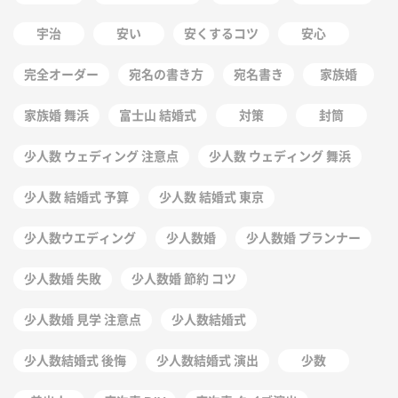
宇治
安い
安くするコツ
安心
完全オーダー
宛名の書き方
宛名書き
家族婚
家族婚 舞浜
富士山 結婚式
対策
封筒
少人数 ウェディング 注意点
少人数 ウェディング 舞浜
少人数 結婚式 予算
少人数 結婚式 東京
少人数ウエディング
少人数婚
少人数婚 プランナー
少人数婚 失敗
少人数婚 節約 コツ
少人数婚 見学 注意点
少人数結婚式
少人数結婚式 後悔
少人数結婚式 演出
少数