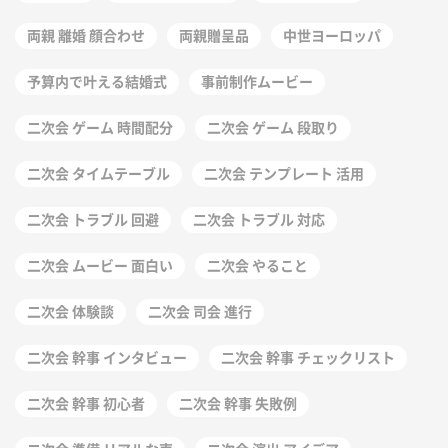
両親 離婚 顔合わせ
両親贈呈品
中世ヨーロッパ
予算内で叶える結婚式
事前制作ムービー
二次会 ゲーム 時間配分
二次会 ゲーム 段取り
二次会 タイムテーブル
二次会 テンプレート 活用
二次会 トラブル 回避
二次会 トラブル 対応
二次会 ムービー 面白い
二次会 やること
二次会 体験談
二次会 司会 進行
二次会 幹事 インタビュー
二次会 幹事 チェックリスト
二次会 幹事 初心者
二次会 幹事 失敗例