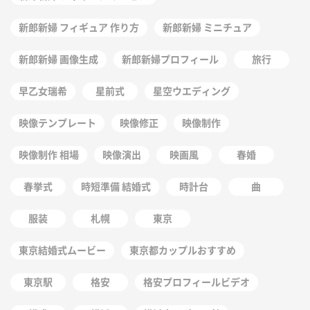
新郎新婦 フィギュア 作り方
新郎新婦 ミニチュア
新郎新婦 画像生成
新郎新婦プロフィール
旅行
早乙女瑞希
星前式
星空ウエディング
映像テンプレート
映像修正
映像制作
映像制作 相場
映像演出
映画風
春婚
春挙式
時短準備 結婚式
時計台
曲
服装
札幌
東京
東京結婚式ムービー
東京都カップルおすすめ
東京駅
格安
格安プロフィールビデオ