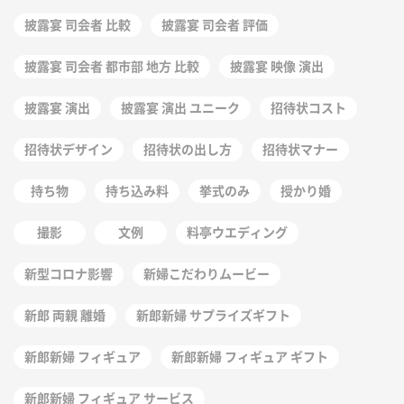
披露宴 司会者 比較
披露宴 司会者 評価
披露宴 司会者 都市部 地方 比較
披露宴 映像 演出
披露宴 演出
披露宴 演出 ユニーク
招待状コスト
招待状デザイン
招待状の出し方
招待状マナー
持ち物
持ち込み料
挙式のみ
授かり婚
撮影
文例
料亭ウエディング
新型コロナ影響
新婦こだわりムービー
新郎 両親 離婚
新郎新婦 サプライズギフト
新郎新婦 フィギュア
新郎新婦 フィギュア ギフト
新郎新婦 フィギュア サービス