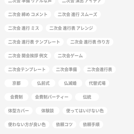
二次会 準備 リアルな声
二次会 演出 アイデア
二次会 締め コメント
二次会 進行 スムーズ
二次会 進行 ミス
二次会 進行表 アレンジ
二次会 進行表 テンプレート
二次会 進行表 作り方
二次会 開会挨拶 例文
二次会ゲーム
二次会テンプレート
二次会準備
二次会進行表
京都
仏前式
仏滅婚
代替式場
会費制
会費制パーティー
伝統
体型カバー
体験談
使ってはいけない色
使わない方が良い色
依頼コツ
依頼手順