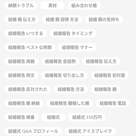
納期トラブル
素材
組み合わせ婚
結婚 親 伝え方
結婚 親 説得 方法
結婚 親の気持ち
結婚報告 いつする
結婚報告 タイミング
結婚報告 ベストな時期
結婚報告 マナー
結婚報告 両親
結婚報告 会話例
結婚報告 伝え方
結婚報告 例文
結婚報告 切り出し方
結婚報告 初対面
結婚報告 反対された
結婚報告 方法
結婚報告 親
結婚報告 親 絶縁
結婚報告 離婚した親
結婚報告 電話
結婚報告 順番
結婚式
結婚式 150万円
結婚式 Q&A プロフィール
結婚式 アイスブレイク