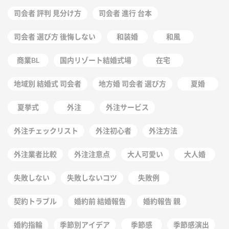
司会者 評判 見分け方
司会者 進行 台本
司会者 選び方 後悔しない
和装婚
和風
商業BL
国内リゾート結婚式場
在宅
地域別 結婚式 司会者
地方婚 司会者 選び方
夏婚
夏挙式
外注
外注サービス
外注チェックリスト
外注初心者
外注方法
外注業者比較
外注注意点
大人可愛い
大人婚
失敗しない
失敗しないコツ
失敗例
契約トラブル
婚約前 結婚報告
婚約報告 親
婚約指輪
季節別アイデア
季節感
季節感演出