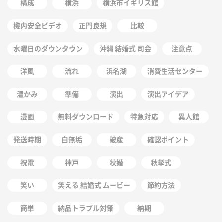
構成
横浜
横浜市イギリス館
機内安全ビデオ
正門良規
比較
水曜日のダウンタウン
沖縄 結婚式 司会
注意点
洋風
流れ
浜名湖
消費生活センター
温かみ
準備
演出
演出アイデア
漫画
無料ダウンロード
特急対応
異人館
発送時期
白無垢
破産
確認ポイント
祝電
神戸
秋婚
秋挙式
笑い
笑える 結婚式 ムービー
節約方法
簡単
納品トラブル対策
納期