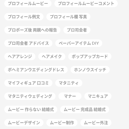
プロフィールムービー
プロフィールムービーコメント
プロフィール例文
プロフィール欄 写真
プロポーズ後 両親への報告
プロ司会者
プロ司会者 アドバイス
ペーパーアイテム DIY
ヘアアレンジ
ヘアメイク
ポップアップカード
ボヘミアンウエディングドレス
ホンノウスイッチ
マイフィギュア 口コミ
マタニティ
マタニティウェディング
マナー
マニキュア
ムービー 作らない 結婚式
ムービー 完成品 結婚式
ムービーデザイン
ムービー制作
ムービー外注