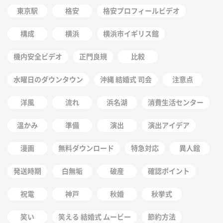
東京駅
格安
格安プロフィールビデオ
構成
横浜
横浜市イギリス館
機内安全ビデオ
正門良規
比較
水曜日のダウンタウン
沖縄 結婚式 司会
注意点
洋風
流れ
浜名湖
消費生活センター
温かみ
準備
演出
演出アイデア
漫画
無料ダウンロード
特急対応
異人館
発送時期
白無垢
破産
確認ポイント
祝電
神戸
秋婚
秋挙式
笑い
笑える 結婚式 ムービー
節約方法