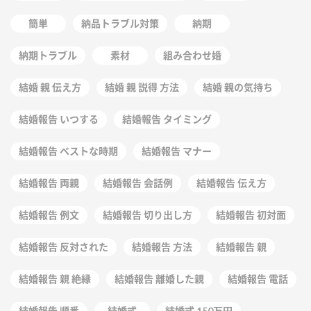
簡単
納品トラブル対策
納期
納期トラブル
素材
組み合わせ婚
結婚 親 伝え方
結婚 親 説得 方法
結婚 親の気持ち
結婚報告 いつする
結婚報告 タイミング
結婚報告 ベストな時期
結婚報告 マナー
結婚報告 両親
結婚報告 会話例
結婚報告 伝え方
結婚報告 例文
結婚報告 切り出し方
結婚報告 初対面
結婚報告 反対された
結婚報告 方法
結婚報告 親
結婚報告 親 絶縁
結婚報告 離婚した親
結婚報告 電話
結婚報告 順番
結婚式
結婚式 150万円