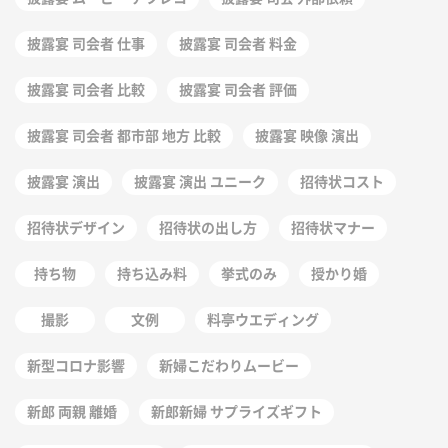
披露宴 司会者 仕事
披露宴 司会者 料金
披露宴 司会者 比較
披露宴 司会者 評価
披露宴 司会者 都市部 地方 比較
披露宴 映像 演出
披露宴 演出
披露宴 演出 ユニーク
招待状コスト
招待状デザイン
招待状の出し方
招待状マナー
持ち物
持ち込み料
挙式のみ
授かり婚
撮影
文例
料亭ウエディング
新型コロナ影響
新婦こだわりムービー
新郎 両親 離婚
新郎新婦 サプライズギフト