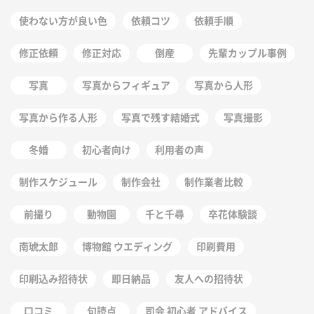
使わない方が良い色
依頼コツ
依頼手順
修正依頼
修正対応
倒産
先輩カップル事例
写真
写真からフィギュア
写真から人形
写真から作る人形
写真で残す結婚式
写真撮影
冬婚
初心者向け
利用者の声
制作スケジュール
制作会社
制作業者比較
前撮り
動物園
千と千尋
卒花体験談
南琥太郎
博物館 ウエディング
印刷費用
印刷込み招待状
即日納品
友人への招待状
口コミ
句読点
司会 初心者 アドバイス