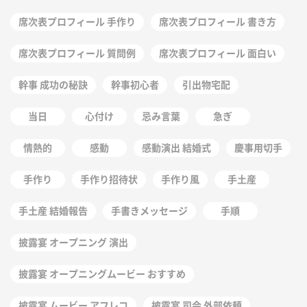
席次表プロフィール 手作り
席次表プロフィール 書き方
席次表プロフィール 質問例
席次表プロフィール 面白い
幹事 成功の秘訣
幹事初心者
引出物宅配
当日
心付け
忌み言葉
急ぎ
情熱的
感動
感動演出 結婚式
慶事用切手
手作り
手作り招待状
手作り風
手土産
手土産 結婚報告
手書きメッセージ
手順
披露宴 オープニング 演出
披露宴 オープニングムービー おすすめ
披露宴 ムービー アフレコ
披露宴 司会 外部依頼