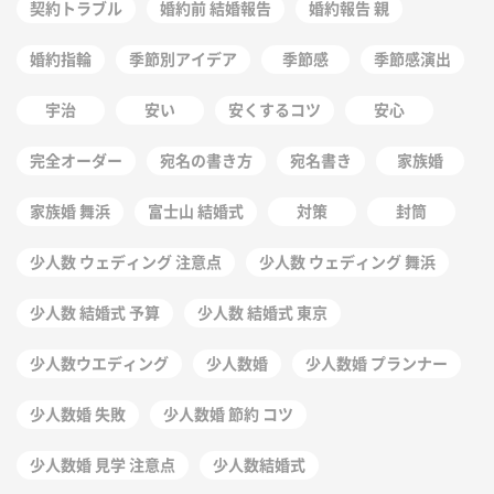
契約トラブル
婚約前 結婚報告
婚約報告 親
婚約指輪
季節別アイデア
季節感
季節感演出
宇治
安い
安くするコツ
安心
完全オーダー
宛名の書き方
宛名書き
家族婚
家族婚 舞浜
富士山 結婚式
対策
封筒
少人数 ウェディング 注意点
少人数 ウェディング 舞浜
少人数 結婚式 予算
少人数 結婚式 東京
少人数ウエディング
少人数婚
少人数婚 プランナー
少人数婚 失敗
少人数婚 節約 コツ
少人数婚 見学 注意点
少人数結婚式