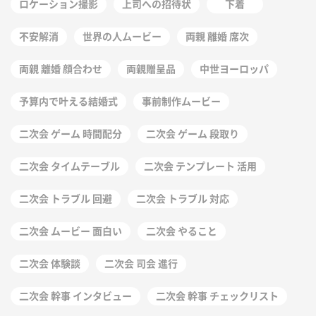
ロケーション撮影
上司への招待状
下着
不安解消
世界の人ムービー
両親 離婚 席次
両親 離婚 顔合わせ
両親贈呈品
中世ヨーロッパ
予算内で叶える結婚式
事前制作ムービー
二次会 ゲーム 時間配分
二次会 ゲーム 段取り
二次会 タイムテーブル
二次会 テンプレート 活用
二次会 トラブル 回避
二次会 トラブル 対応
二次会 ムービー 面白い
二次会 やること
二次会 体験談
二次会 司会 進行
二次会 幹事 インタビュー
二次会 幹事 チェックリスト