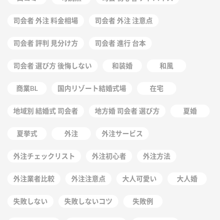
司会者 外注 料金相場
司会者 外注 注意点
司会者 評判 見分け方
司会者 進行 台本
司会者 選び方 後悔しない
和装婚
和風
商業BL
国内リゾート結婚式場
在宅
地域別 結婚式 司会者
地方婚 司会者 選び方
夏婚
夏挙式
外注
外注サービス
外注チェックリスト
外注初心者
外注方法
外注業者比較
外注注意点
大人可愛い
大人婚
失敗しない
失敗しないコツ
失敗例