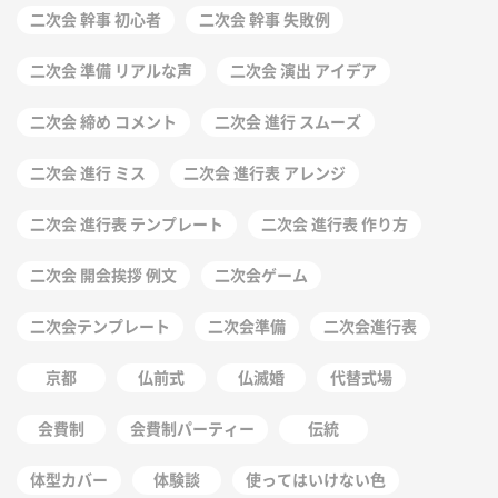
二次会 幹事 初心者
二次会 幹事 失敗例
二次会 準備 リアルな声
二次会 演出 アイデア
二次会 締め コメント
二次会 進行 スムーズ
二次会 進行 ミス
二次会 進行表 アレンジ
二次会 進行表 テンプレート
二次会 進行表 作り方
二次会 開会挨拶 例文
二次会ゲーム
二次会テンプレート
二次会準備
二次会進行表
京都
仏前式
仏滅婚
代替式場
会費制
会費制パーティー
伝統
体型カバー
体験談
使ってはいけない色