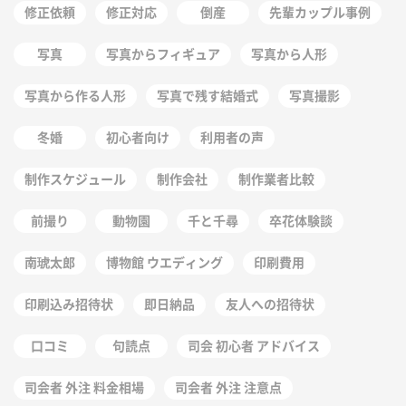
修正依頼
修正対応
倒産
先輩カップル事例
写真
写真からフィギュア
写真から人形
写真から作る人形
写真で残す結婚式
写真撮影
冬婚
初心者向け
利用者の声
制作スケジュール
制作会社
制作業者比較
前撮り
動物園
千と千尋
卒花体験談
南琥太郎
博物館 ウエディング
印刷費用
印刷込み招待状
即日納品
友人への招待状
口コミ
句読点
司会 初心者 アドバイス
司会者 外注 料金相場
司会者 外注 注意点