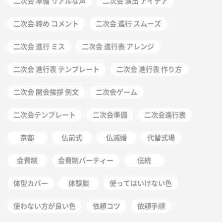
二次会 準備 リアルな声
二次会 演出 アイデア
二次会 締め コメント
二次会 進行 スムーズ
二次会 進行 ミス
二次会 進行表 アレンジ
二次会 進行表 テンプレート
二次会 進行表 作り方
二次会 開会挨拶 例文
二次会ゲーム
二次会テンプレート
二次会準備
二次会進行表
京都
仏前式
仏滅婚
代替式場
会費制
会費制パーティー
伝統
体型カバー
体験談
使ってはいけない色
使わない方が良い色
依頼コツ
依頼手順