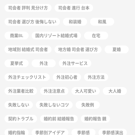
司会者 評判 見分け方
司会者 進行 台本
司会者 選び方 後悔しない
和装婚
和風
商業BL
国内リゾート結婚式場
在宅
地域別 結婚式 司会者
地方婚 司会者 選び方
夏婚
夏挙式
外注
外注サービス
外注チェックリスト
外注初心者
外注方法
外注業者比較
外注注意点
大人可愛い
大人婚
失敗しない
失敗しないコツ
失敗例
契約トラブル
婚約前 結婚報告
婚約報告 親
婚約指輪
季節別アイデア
季節感
季節感演出