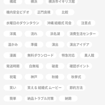
構成
横浜
横浜市イギリス館
機内安全ビデオ
正門良規
比較
水曜日のダウンタウン
沖縄 結婚式 司会
注意点
洋風
流れ
浜名湖
消費生活センター
温かみ
準備
演出
演出アイデア
漫画
無料ダウンロード
特急対応
異人館
発送時期
白無垢
破産
確認ポイント
祝電
神戸
秋婚
秋挙式
笑い
笑える 結婚式 ムービー
節約方法
簡単
納品トラブル対策
納期