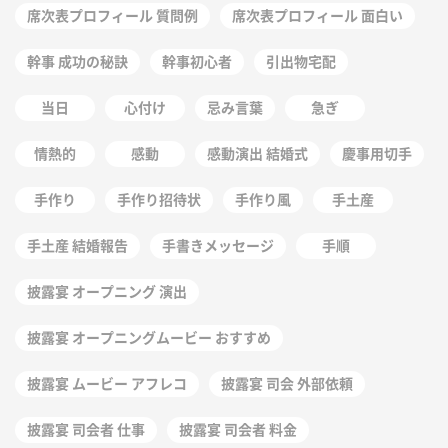
席次表プロフィール 質問例
席次表プロフィール 面白い
幹事 成功の秘訣
幹事初心者
引出物宅配
当日
心付け
忌み言葉
急ぎ
情熱的
感動
感動演出 結婚式
慶事用切手
手作り
手作り招待状
手作り風
手土産
手土産 結婚報告
手書きメッセージ
手順
披露宴 オープニング 演出
披露宴 オープニングムービー おすすめ
披露宴 ムービー アフレコ
披露宴 司会 外部依頼
披露宴 司会者 仕事
披露宴 司会者 料金