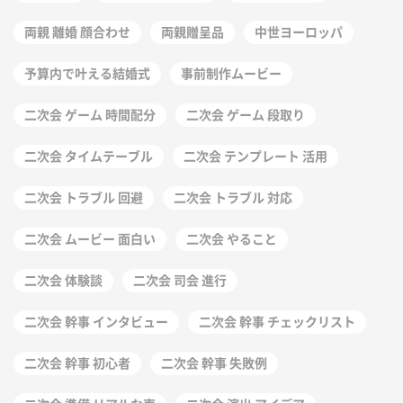
両親 離婚 顔合わせ
両親贈呈品
中世ヨーロッパ
予算内で叶える結婚式
事前制作ムービー
二次会 ゲーム 時間配分
二次会 ゲーム 段取り
二次会 タイムテーブル
二次会 テンプレート 活用
二次会 トラブル 回避
二次会 トラブル 対応
二次会 ムービー 面白い
二次会 やること
二次会 体験談
二次会 司会 進行
二次会 幹事 インタビュー
二次会 幹事 チェックリスト
二次会 幹事 初心者
二次会 幹事 失敗例