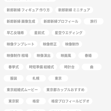
新郎新婦 フィギュア 作り方
新郎新婦 ミニチュア
新郎新婦 画像生成
新郎新婦プロフィール
旅行
早乙女瑞希
星前式
星空ウエディング
映像テンプレート
映像修正
映像制作
映像制作 相場
映像演出
映画風
春婚
春挙式
時短準備 結婚式
時計台
曲
服装
札幌
東京
東京結婚式ムービー
東京都カップルおすすめ
東京駅
格安
格安プロフィールビデオ