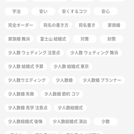
宇治
安い
安くするコツ
安心
完全オーダー
宛名の書き方
宛名書き
家族婚
家族婚 舞浜
富士山 結婚式
対策
封筒
少人数 ウェディング 注意点
少人数 ウェディング 舞浜
少人数 結婚式 予算
少人数 結婚式 東京
少人数ウエディング
少人数婚
少人数婚 プランナー
少人数婚 失敗
少人数婚 節約 コツ
少人数婚 見学 注意点
少人数結婚式
少人数結婚式 後悔
少人数結婚式 演出
少数