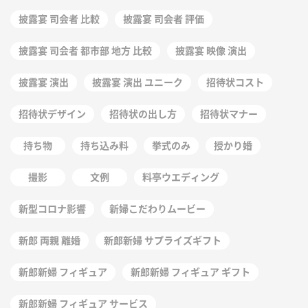
披露宴 司会者 比較
披露宴 司会者 評価
披露宴 司会者 都市部 地方 比較
披露宴 映像 演出
披露宴 演出
披露宴 演出 ユニーク
招待状コスト
招待状デザイン
招待状の出し方
招待状マナー
持ち物
持ち込み料
挙式のみ
授かり婚
撮影
文例
料亭ウエディング
新型コロナ影響
新婦こだわりムービー
新郎 両親 離婚
新郎新婦 サプライズギフト
新郎新婦 フィギュア
新郎新婦 フィギュア ギフト
新郎新婦 フィギュア サービス