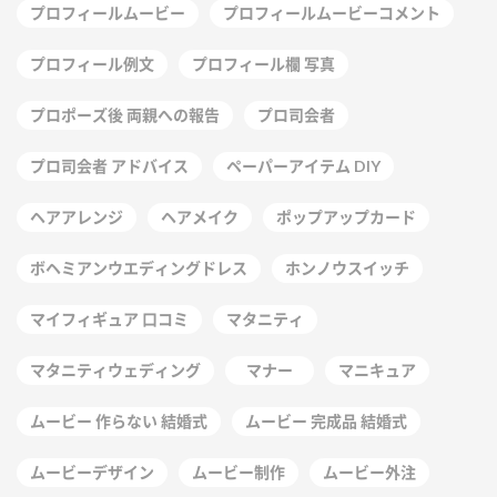
プロフィールムービー
プロフィールムービーコメント
プロフィール例文
プロフィール欄 写真
プロポーズ後 両親への報告
プロ司会者
プロ司会者 アドバイス
ペーパーアイテム DIY
ヘアアレンジ
ヘアメイク
ポップアップカード
ボヘミアンウエディングドレス
ホンノウスイッチ
マイフィギュア 口コミ
マタニティ
マタニティウェディング
マナー
マニキュア
ムービー 作らない 結婚式
ムービー 完成品 結婚式
ムービーデザイン
ムービー制作
ムービー外注