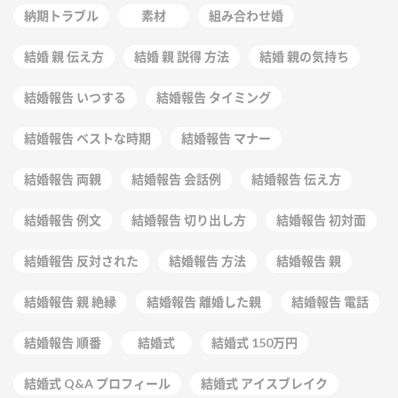
納期トラブル
素材
組み合わせ婚
結婚 親 伝え方
結婚 親 説得 方法
結婚 親の気持ち
結婚報告 いつする
結婚報告 タイミング
結婚報告 ベストな時期
結婚報告 マナー
結婚報告 両親
結婚報告 会話例
結婚報告 伝え方
結婚報告 例文
結婚報告 切り出し方
結婚報告 初対面
結婚報告 反対された
結婚報告 方法
結婚報告 親
結婚報告 親 絶縁
結婚報告 離婚した親
結婚報告 電話
結婚報告 順番
結婚式
結婚式 150万円
結婚式 Q&A プロフィール
結婚式 アイスブレイク