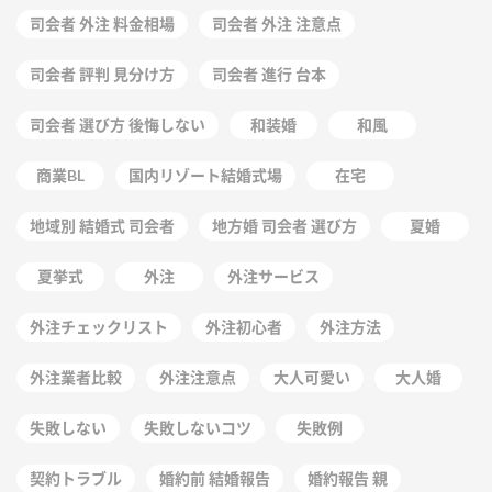
司会者 外注 料金相場
司会者 外注 注意点
司会者 評判 見分け方
司会者 進行 台本
司会者 選び方 後悔しない
和装婚
和風
商業BL
国内リゾート結婚式場
在宅
地域別 結婚式 司会者
地方婚 司会者 選び方
夏婚
夏挙式
外注
外注サービス
外注チェックリスト
外注初心者
外注方法
外注業者比較
外注注意点
大人可愛い
大人婚
失敗しない
失敗しないコツ
失敗例
契約トラブル
婚約前 結婚報告
婚約報告 親