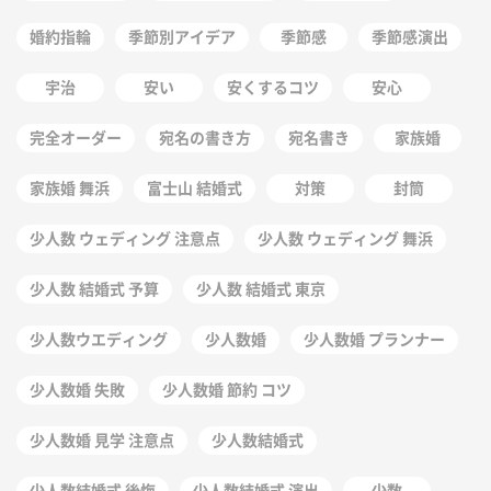
婚約指輪
季節別アイデア
季節感
季節感演出
宇治
安い
安くするコツ
安心
完全オーダー
宛名の書き方
宛名書き
家族婚
家族婚 舞浜
富士山 結婚式
対策
封筒
少人数 ウェディング 注意点
少人数 ウェディング 舞浜
少人数 結婚式 予算
少人数 結婚式 東京
少人数ウエディング
少人数婚
少人数婚 プランナー
少人数婚 失敗
少人数婚 節約 コツ
少人数婚 見学 注意点
少人数結婚式
少人数結婚式 後悔
少人数結婚式 演出
少数