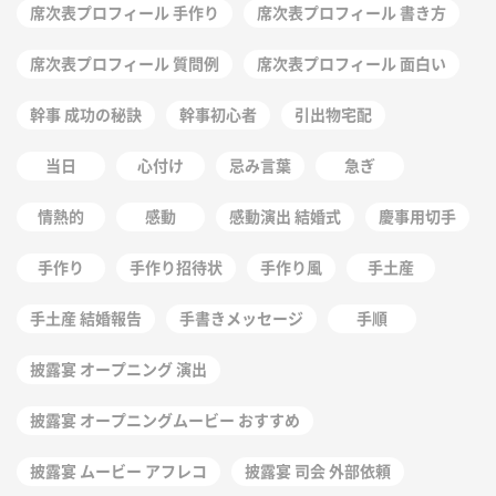
席次表プロフィール 手作り
席次表プロフィール 書き方
席次表プロフィール 質問例
席次表プロフィール 面白い
幹事 成功の秘訣
幹事初心者
引出物宅配
当日
心付け
忌み言葉
急ぎ
情熱的
感動
感動演出 結婚式
慶事用切手
手作り
手作り招待状
手作り風
手土産
手土産 結婚報告
手書きメッセージ
手順
披露宴 オープニング 演出
披露宴 オープニングムービー おすすめ
披露宴 ムービー アフレコ
披露宴 司会 外部依頼