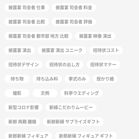
披露宴 司会者 仕事
披露宴 司会者 料金
披露宴 司会者 比較
披露宴 司会者 評価
披露宴 司会者 都市部 地方 比較
披露宴 映像 演出
披露宴 演出
披露宴 演出 ユニーク
招待状コスト
招待状デザイン
招待状の出し方
招待状マナー
持ち物
持ち込み料
挙式のみ
授かり婚
撮影
文例
料亭ウエディング
新型コロナ影響
新婦こだわりムービー
新郎 両親 離婚
新郎新婦 サプライズギフト
新郎新婦 フィギュア
新郎新婦 フィギュア ギフト