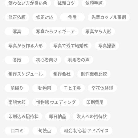
使わない方が良い色
依頼コツ
依頼手順
修正依頼
修正対応
倒産
先輩カップル事例
写真
写真からフィギュア
写真から人形
写真から作る人形
写真で残す結婚式
写真撮影
冬婚
初心者向け
利用者の声
制作スケジュール
制作会社
制作業者比較
前撮り
動物園
千と千尋
卒花体験談
南琥太郎
博物館 ウエディング
印刷費用
印刷込み招待状
即日納品
友人への招待状
口コミ
句読点
司会 初心者 アドバイス