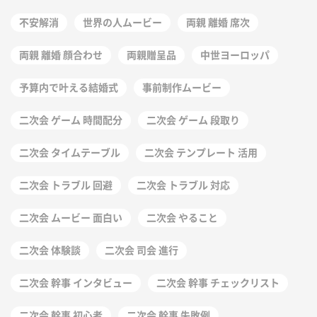
不安解消
世界の人ムービー
両親 離婚 席次
両親 離婚 顔合わせ
両親贈呈品
中世ヨーロッパ
予算内で叶える結婚式
事前制作ムービー
二次会 ゲーム 時間配分
二次会 ゲーム 段取り
二次会 タイムテーブル
二次会 テンプレート 活用
二次会 トラブル 回避
二次会 トラブル 対応
二次会 ムービー 面白い
二次会 やること
二次会 体験談
二次会 司会 進行
二次会 幹事 インタビュー
二次会 幹事 チェックリスト
二次会 幹事 初心者
二次会 幹事 失敗例