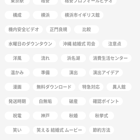
東京駅
格安
格安プロフィールビデオ
構成
横浜
横浜市イギリス館
機内安全ビデオ
正門良規
比較
水曜日のダウンタウン
沖縄 結婚式 司会
注意点
洋風
流れ
浜名湖
消費生活センター
温かみ
準備
演出
演出アイデア
漫画
無料ダウンロード
特急対応
異人館
発送時期
白無垢
破産
確認ポイント
祝電
神戸
秋婚
秋挙式
笑い
笑える 結婚式 ムービー
節約方法