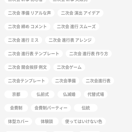
二次会 準備 リアルな声
二次会 演出 アイデア
二次会 締め コメント
二次会 進行 スムーズ
二次会 進行 ミス
二次会 進行表 アレンジ
二次会 進行表 テンプレート
二次会 進行表 作り方
二次会 開会挨拶 例文
二次会ゲーム
二次会テンプレート
二次会準備
二次会進行表
京都
仏前式
仏滅婚
代替式場
会費制
会費制パーティー
伝統
体型カバー
体験談
使ってはいけない色