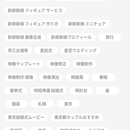
新郎新婦 フィギュア サービス
新郎新婦 フィギュア 作り方
新郎新婦 ミニチュア
新郎新婦 画像生成
新郎新婦プロフィール
旅行
早乙女瑞希
星前式
星空ウエディング
映像テンプレート
映像修正
映像制作
映像制作 相場
映像演出
映画風
春婚
春挙式
時短準備 結婚式
時計台
曲
服装
札幌
東京
東京結婚式ムービー
東京都カップルおすすめ