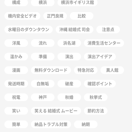
構成
横浜
横浜市イギリス館
機内安全ビデオ
正門良規
比較
水曜日のダウンタウン
沖縄 結婚式 司会
注意点
洋風
流れ
浜名湖
消費生活センター
温かみ
準備
演出
演出アイデア
漫画
無料ダウンロード
特急対応
異人館
発送時期
白無垢
破産
確認ポイント
祝電
神戸
秋婚
秋挙式
笑い
笑える 結婚式 ムービー
節約方法
簡単
納品トラブル対策
納期