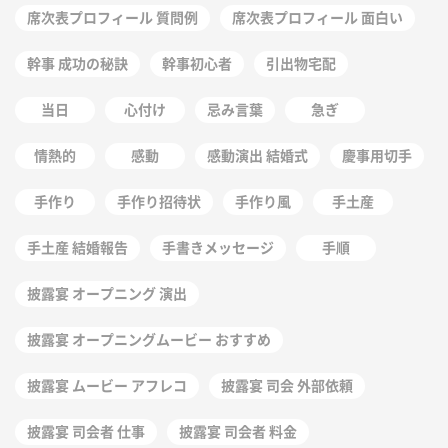
席次表プロフィール 質問例
席次表プロフィール 面白い
幹事 成功の秘訣
幹事初心者
引出物宅配
当日
心付け
忌み言葉
急ぎ
情熱的
感動
感動演出 結婚式
慶事用切手
手作り
手作り招待状
手作り風
手土産
手土産 結婚報告
手書きメッセージ
手順
披露宴 オープニング 演出
披露宴 オープニングムービー おすすめ
披露宴 ムービー アフレコ
披露宴 司会 外部依頼
披露宴 司会者 仕事
披露宴 司会者 料金