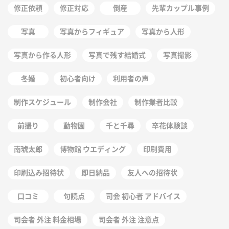
修正依頼
修正対応
倒産
先輩カップル事例
写真
写真からフィギュア
写真から人形
写真から作る人形
写真で残す結婚式
写真撮影
冬婚
初心者向け
利用者の声
制作スケジュール
制作会社
制作業者比較
前撮り
動物園
千と千尋
卒花体験談
南琥太郎
博物館 ウエディング
印刷費用
印刷込み招待状
即日納品
友人への招待状
口コミ
句読点
司会 初心者 アドバイス
司会者 外注 料金相場
司会者 外注 注意点